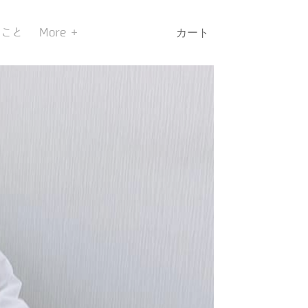
のこと
More
カート