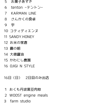
５ お菓子あずき
６ tenton -テントン-
７ KARMAN LINE
８ さんかくの食卓
９ 宇
10 コティディエンヌ
11 SANDY.HONEY
12 お米の家倉
13 霧の朝
14 大徳醤油
15 かわにし農園
16 OJIGI N STYLE
16日（日） 2日目のみ出店
１ おくも丹波黒豆肉粽
２ WOOST engine meals
3 farm studio