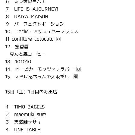
６ ミン家のキムチ
７ LIFE IS ＡJOURNEY!
８ DAIYA MAISON
９ パーフェクトポーション
10 Declic・アッシュペーフランス
11 confiture cotocoto 🆕
12 蜜香屋
豆んと森コーヒー
13 101010
14 オービカ モッツァレラバー 🆕
15 スミばあちゃんの大阪だし 🆕
15日（土）1日目のみ出店
１ TIMO BAGELS
２ maemuki suit!
３ 天然鮭ササキ
４ UNE TABLE