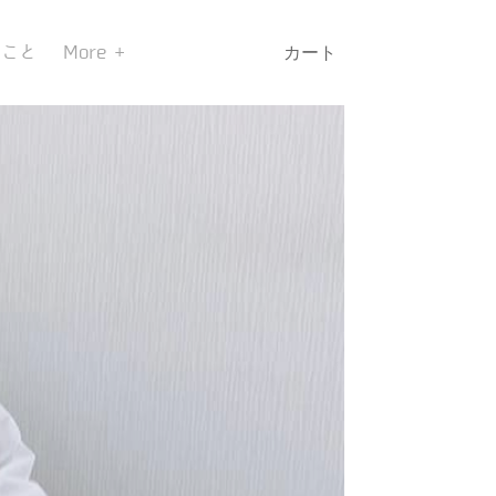
のこと
More
カート