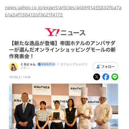
news.yahoo.co.jp/expert/articles/46b991455832f6a7a
61a24f1384126f3621f4172