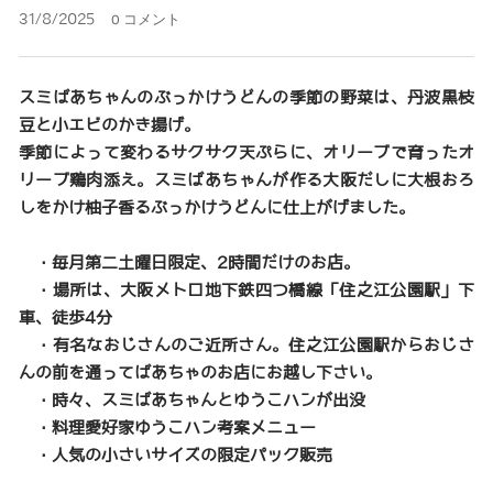
31/8/2025
0 コメント
スミばあちゃんのぶっかけうどんの季節の野菜は、丹波黒枝
豆と小エビのかき揚げ。
季節によって変わるサクサク天ぷらに、オリーブで育ったオ
リーブ鶏肉添え。スミばあちゃんが作る大阪だしに大根おろ
しをかけ柚子香るぶっかけうどんに仕上がげました。
▶︎・毎月第二土曜日限定、2時間だけのお店。
▶︎・場所は、大阪メトロ地下鉄四つ橋線「住之江公園駅」下
車、徒歩4分
▶︎・有名なおじさんのご近所さん。住之江公園駅からおじさ
んの前を通ってばあちゃのお店にお越し下さい。
▶︎・時々、スミばあちゃんとゆうこハンが出没
・料理愛好家ゆうこハン考案メニュー
▶︎・人気の小さいサイズの限定パック販売