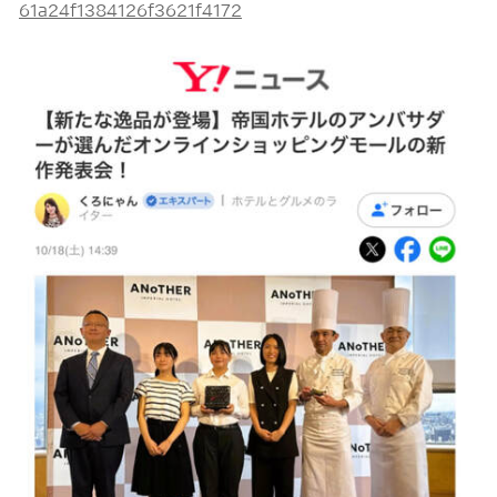
61a24f1384126f3621f4172